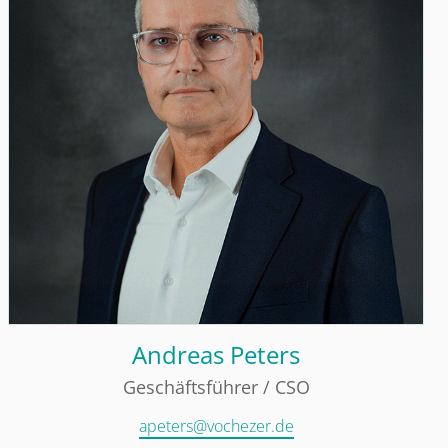
Andreas Peters
Geschäftsführer / CSO
apeters@vochezer.de